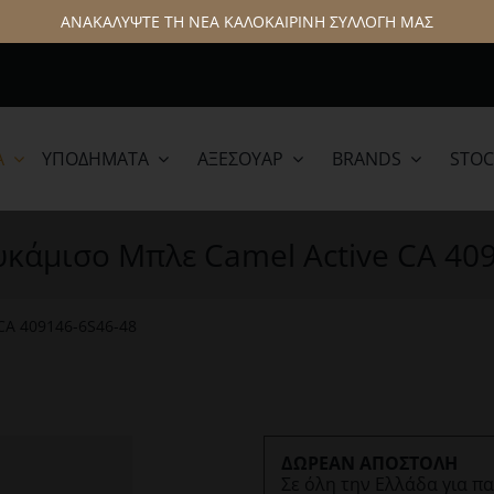
ΑΝΑΚΑΛΥΨΤΕ ΤΗ ΝΕΑ ΚΑΛΟΚΑΙΡΙΝΗ ΣΥΛΛΟΓΗ ΜΑΣ
Α
ΥΠΟΔΉΜΑΤΑ
ΑΞΕΣΟΥΆΡ
BRANDS
STOC
lamar
Hattric
κάμισο Μπλε Camel Active CA 40
CA 409146-6S46-48
ΔΩΡΕΑΝ ΑΠΟΣΤΟΛΗ
Σε όλη την Ελλάδα για π