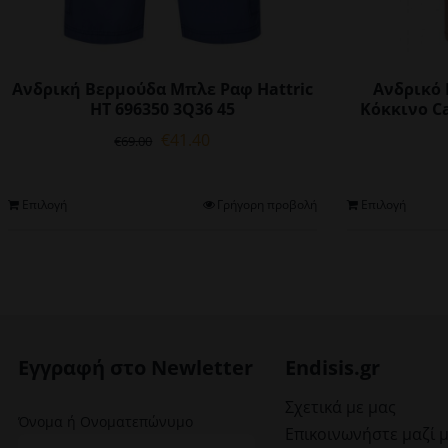
Ανδρική Βερμούδα Μπλε Ραφ Hattric
Ανδρικό 
HT 696350 3Q36 45
Κόκκινο Ca
Original
Η
€
41.40
€
69.00
price
τρέχουσα
was:
τιμή
€69.00.
είναι:
Αυτό
Επιλογή
Γρήγορη προβολή
Επιλογή
€41.40.
το
προϊόν
έχει
πολλαπλές
παραλλαγές.
Οι
επιλογές
Εγγραφή στο Newletter
Endisis.gr
μπορούν
να
Σχετικά με μας
Όνομα ή Ονοματεπώνυμο
επιλεγούν
Επικοινωνήστε μαζί 