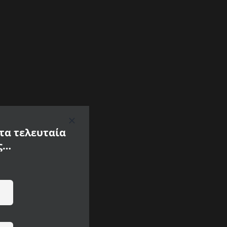
 τα τελευταία
ς…