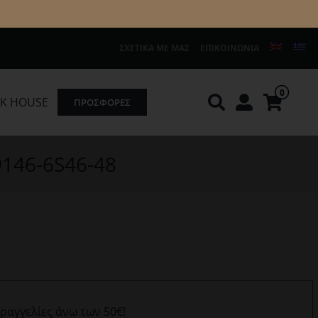
ΣΧΕΤΙΚΆ ΜΕ ΜΑΣ
ΕΠΙΚΟΙΝΩΝΊΑ
0
K HOUSE
ΠΡΟΣΦΟΡΕΣ
Knirps
REDGREEN
9146-6S46-48
αραγγελίες άνω των 50€!