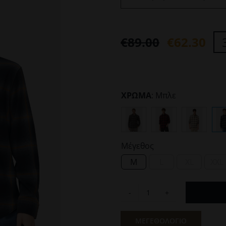
€
89.00
€
62.30
Original
Η
price
τρέχουσα
was:
τιμή
ΧΡΩΜΑ
:
Μπλε
€89.00.
είναι:
€62.30.
Μέγεθος

M
L
XL
XXL
Ανδρικό
Πουκάμισο
Μπλε
ΜΕΓΕΘΟΛΟΓΙΟ