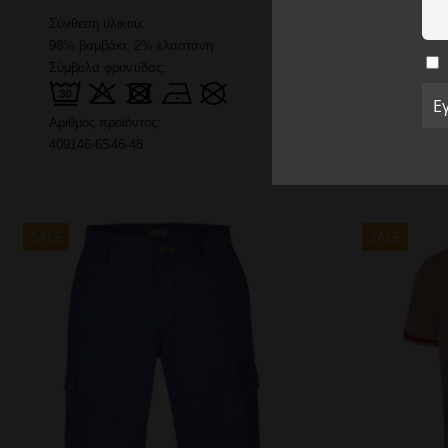
Σύνθεση υλικού:
98% βαμβάκι, 2% ελαστάνη
Σύμβολα φροντίδας:
Αριθμός προϊόντος:
409146-6S46-48
SALE
SALE