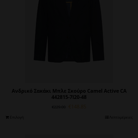
Ανδρικό Σακάκι Μπλε Σκούρο Camel Active CA
442815-7I20-48
Original
Η
€
148.85
€
229.00
price
τρέχουσα
Αυτό
Επιλογή
Λεπτομέρειες
was:
τιμή
το
€229.00.
είναι:
προϊόν
€148.85.
έχει