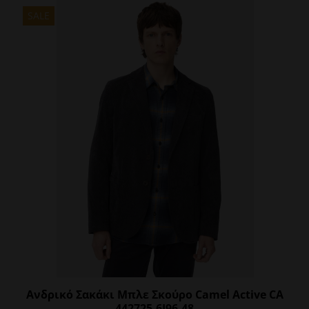
πολλαπλές
SALE
παραλλαγές.
Οι
επιλογές
μπορούν
να
επιλεγούν
στη
σελίδα
του
προϊόντος
Ανδρικό Σακάκι Μπλε Σκούρο Camel Active CA
442725-6I96-48