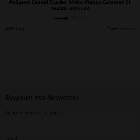
Ανδρικό Casual Σακάκι Μπλε-Μαύρο Calamar CL
144040-4Q16-43
Original
Η
€
85.05
€
189.00
price
τρέχουσα
Αυτό
Επιλογή
Λεπτομέρειες
was:
τιμή
το
€189.00.
είναι:
προϊόν
€85.05.
έχει
πολλαπλές
παραλλαγές.
Οι
επιλογές
μπορούν
να
Εγγραφή στο Newletter
επιλεγούν
στη
σελίδα
Όνομα ή Ονοματεπώνυμο
του
προϊόντος
Email