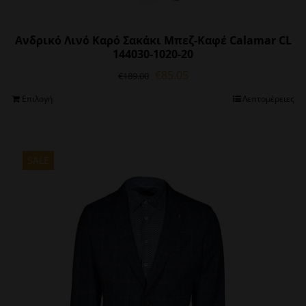
Ανδρικό Λινό Καρό Σακάκι Μπεζ-Καφέ Calamar CL
144030-1020-20
Original
Η
€
85.05
€
189.00
price
τρέχουσα
Αυτό
Επιλογή
Λεπτομέρειες
was:
τιμή
το
€189.00.
είναι:
προϊόν
€85.05.
έχει
πολλαπλές
SALE
παραλλαγές.
Οι
επιλογές
μπορούν
να
επιλεγούν
στη
σελίδα
του