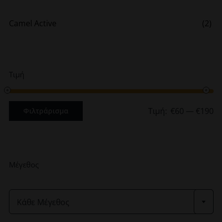
Camel Active
(2)
Τιμή
Τιμή:
€60
—
€190
Φιλτράρισμα
Ελάχιστη
Μέγιστη
τιμή
τιμή
Μέγεθος

Κάθε Μέγεθος