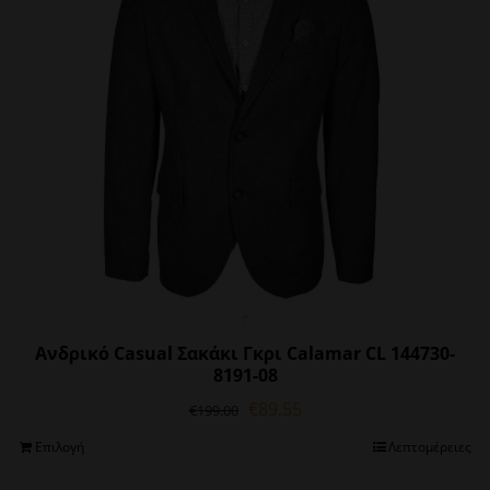
μπορούν
να
επιλεγούν
στη
σελίδα
του
προϊόντος
Ανδρικό Casual Σακάκι Γκρι Calamar CL 144730-
8191-08
Original
Η
€
89.55
€
199.00
price
τρέχουσα
Αυτό
Επιλογή
Λεπτομέρειες
was:
τιμή
το
€199.00.
είναι: