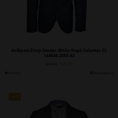
προϊόντος
Ανδρικό Σπορ Σακάκι Μπλε Καρό Calamar CL
144645-2055-43
Original
Η
€
98.55
€
219.00
price
τρέχουσα
Αυτό
Επιλογή
Λεπτομέρειες
was:
τιμή
το
€219.00.
είναι:
προϊόν
€98.55.
έχει
πολλαπλές
SALE
παραλλαγές.
Οι
επιλογές