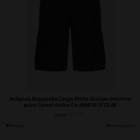
να
επιλεγούν
στη
σελίδα
του
προϊόντος
Ανδρική Βερμούδα Cargo Μπλε Σκούρο minimal
print Camel Active CA 496R16-7F23-48
Original
Η
€
57.85
€
89.00
price
τρέχουσα
Αυτό
Επιλογή
Λεπτομέρειες
was:
τιμή
το
€89.00.
είναι:
προϊόν