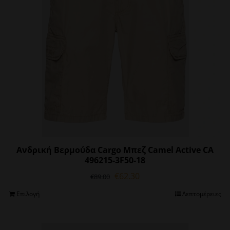
επιλεγούν
στη
σελίδα
του
προϊόντος
Ανδρική Βερμούδα Cargo Μπεζ Camel Active CA
496215-3F50-18
Original
Η
€
62.30
€
89.00
price
τρέχουσα
Αυτό
Επιλογή
Λεπτομέρειες
was:
τιμή
το
€89.00.
είναι:
προϊόν
€62.30.
έχει