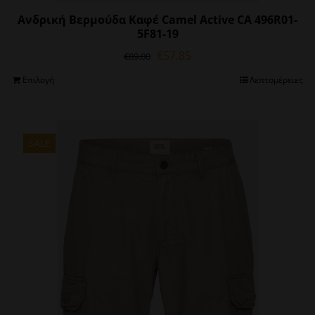
Ανδρική Βερμούδα Καφέ Camel Active CA 496R01-
5F81-19
Original
Η
€
57.85
€
89.00
price
τρέχουσα
Αυτό
Επιλογή
Λεπτομέρειες
was:
τιμή
το
€89.00.
είναι:
προϊόν
€57.85.
έχει
πολλαπλές
SALE
παραλλαγές.
Οι
επιλογές
μπορούν
να
επιλεγούν
στη
σελίδα
του
προϊόντος