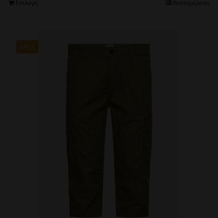
Αυτό
Επιλογή
Λεπτομέρειες
was:
τιμή
το
€109.00.
είναι:
προϊόν
€70.85.
έχει
πολλαπλές
SALE
παραλλαγές.
Οι
επιλογές
μπορούν
να
επιλεγούν
στη
σελίδα
του
προϊόντος