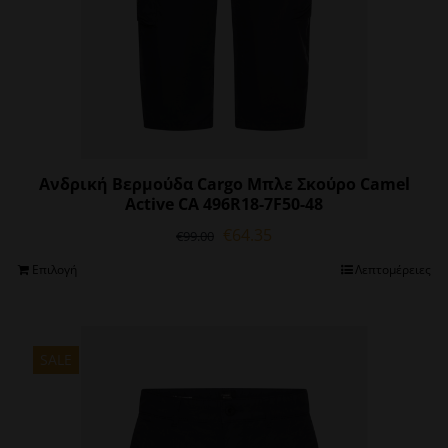
Ανδρική Βερμούδα Cargo Μπλε Σκούρο Camel
Active CA 496R18-7F50-48
Original
Η
€
64.35
€
99.00
price
τρέχουσα
Αυτό
Επιλογή
Λεπτομέρειες
was:
τιμή
το
€99.00.
είναι:
προϊόν
€64.35.
έχει
πολλαπλές
SALE
παραλλαγές.
Οι
επιλογές
μπορούν