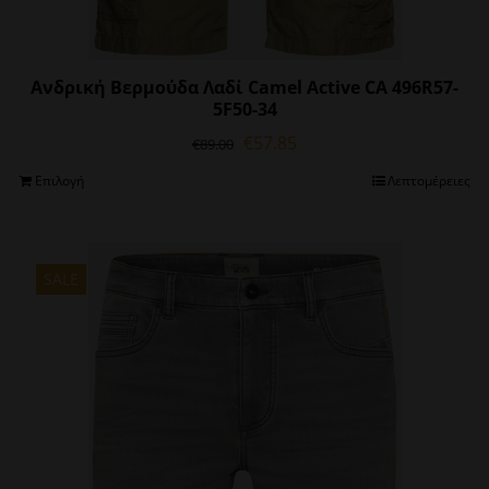
Ανδρική Βερμούδα Λαδί Camel Active CA 496R57-
5F50-34
Original
Η
€
57.85
€
89.00
price
τρέχουσα
Αυτό
Επιλογή
Λεπτομέρειες
was:
τιμή
το
€89.00.
είναι:
προϊόν
€57.85.
έχει
πολλαπλές
SALE
παραλλαγές.
Οι
επιλογές
μπορούν
να
επιλεγούν
στη
σελίδα