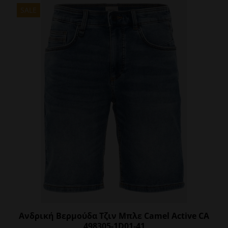
πολλαπλές
SALE
παραλλαγές.
Οι
επιλογές
μπορούν
να
επιλεγούν
στη
σελίδα
του
προϊόντος
Ανδρική Βερμούδα Τζιν Μπλε Camel Active CA
498305-1D01-41