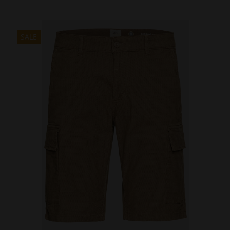
το
€109.00.
είναι:
προϊόν
€70.85.
έχει
πολλαπλές
SALE
παραλλαγές.
Οι
επιλογές
μπορούν
να
επιλεγούν
στη
σελίδα
του
προϊόντος