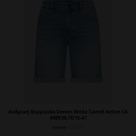
Οι
επιλογές
μπορούν
να
επιλεγούν
στη
σελίδα
του
προϊόντος
Ανδρική Βερμούδα Denim Μπλε Camel Active CA
498R30-7D15-41
Original
Η
€
70.85
€
109.00
price
τρέχουσα