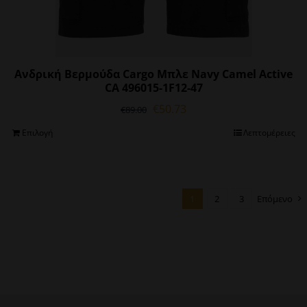
Ανδρική Βερμούδα Cargo Μπλε Navy Camel Active
CA 496015-1F12-47
Original
Η
€
50.73
€
89.00
price
τρέχουσα
Αυτό
Επιλογή
Λεπτομέρειες
was:
τιμή
το
€89.00.
είναι:
προϊόν
€50.73.
έχει
πολλαπλές
1
2
3
Επόμενο
παραλλαγές.
Οι
επιλογές
μπορούν
να
επιλεγούν
στη