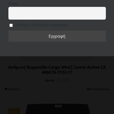
"Ρυθμίσεις cookie" για να παράσχετε μια ελεγχόμενη
στη
Email
συγκατάθεση.
σελίδα
του
Ρυθμίσεις Cookie
Αποδοχή όλων
Απόρριψη όλων
προϊόντος
Αποδοχή Πολιτικής Απορρήτου
Ανδρική Βερμούδα Cargo Μπεζ Camel Active CA
496R16-7F23-17
Original
Η
€
57.85
€
89.00
price
τρέχουσα
Αυτό
Επιλογή
Λεπτομέρειες
was:
τιμή
το
€89.00.
είναι:
προϊόν
€57.85.
έχει
πολλαπλές
SALE