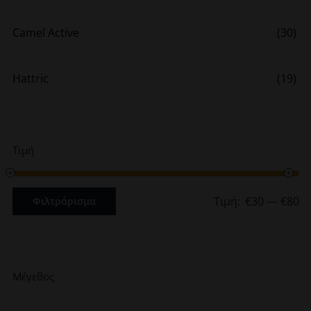
Camel Active
(30)
Hattric
(19)
Τιμή
Τιμή:
€30
—
€80
Φιλτράρισμα
Ελάχιστη
Μέγιστη
τιμή
τιμή
Μέγεθος
