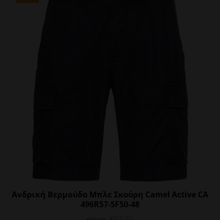
παραλλαγές.
Οι
επιλογές
μπορούν
να
επιλεγούν
στη
σελίδα
του
προϊόντος
Ανδρική Βερμούδα Μπλε Σκούρη Camel Active CA
496R57-5F50-48
Original
Η
€
57.85