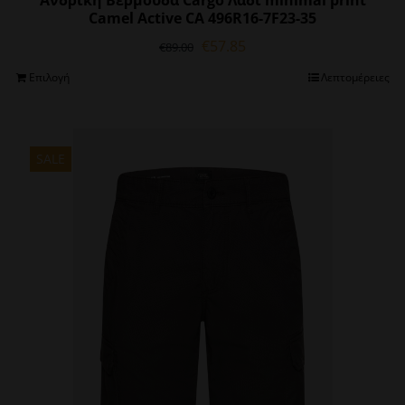
Ανδρική Βερμούδα Cargo Λαδί minimal print
Camel Active CA 496R16-7F23-35
Original
Η
€
57.85
€
89.00
price
τρέχουσα
Αυτό
Επιλογή
Λεπτομέρειες
was:
τιμή
το
€89.00.
είναι:
προϊόν
€57.85.
έχει
πολλαπλές
SALE
παραλλαγές.
Οι
επιλογές
μπορούν
να
επιλεγούν
στη
σελίδα
του
προϊόντος