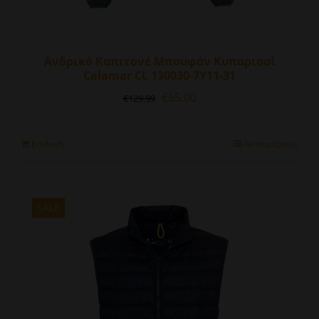
Ανδρικό Καπιτονέ Μπουφάν Κυπαρισσί
Calamar CL 130030-7Y11-31
Original
Η
€
65.00
€
129.99
price
τρέχουσα
was:
τιμή
€129.99.
είναι:
Αυτό
Επιλογή
Λεπτομέρειες
€65.00.
το
προϊόν
έχει
πολλαπλές
SALE
παραλλαγές.
Οι
επιλογές
μπορούν
να
επιλεγούν
στη