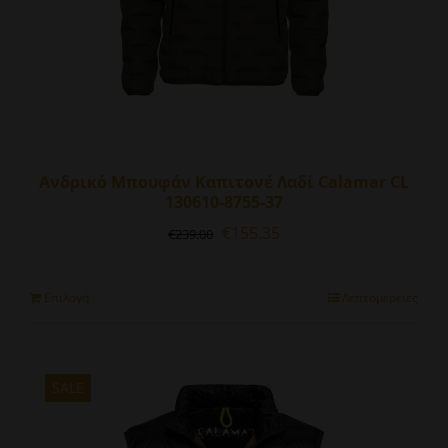
του
προϊόντος
Ανδρικό Μπουφάν Καπιτονέ Λαδί Calamar CL
130610-8755-37
Original
Η
€
155.35
€
239.00
price
τρέχουσα
was:
τιμή
€239.00.
είναι:
Αυτό
Επιλογή
Λεπτομέρειες
€155.35.
το
προϊόν
έχει
πολλαπλές
SALE
παραλλαγές.
Οι