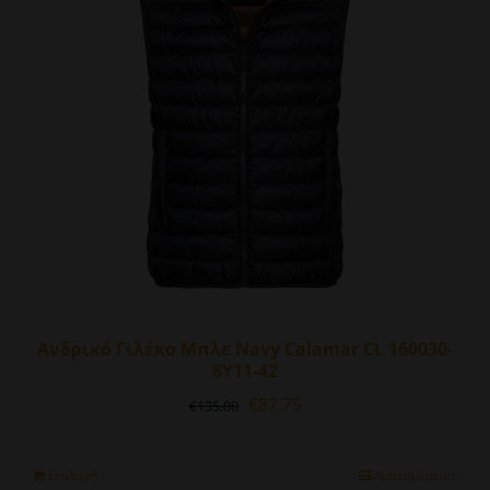
επιλογές
μπορούν
να
επιλεγούν
στη
σελίδα
του
προϊόντος
Ανδρικό Γιλέκο Μπλε Navy Calamar CL 160030-
8Y11-42
Original
Η
€
87.75
€
135.00
price
τρέχουσα
was:
τιμή
€135.00.
είναι:
Αυτό
Επιλογή
Λεπτομέρειες