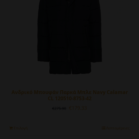
μπορούν
να
επιλεγούν
στη
σελίδα
του
προϊόντος
Ανδρικό Μπουφάν Παρκά Μπλε Navy Calamar
CL 120510-8753-42
Original
Η
€
179.33
€
275.90
price
τρέχουσα
was:
τιμή
€275.90.
είναι:
Αυτό
Επιλογή
Λεπτομέρειες
€179.33.
το