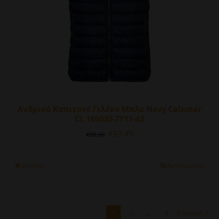
σελίδα
του
προϊόντος
Ανδρικό Καπιτονέ Γιλέκο Μπλε Navy Calamar
CL 160030-7Y11-43
Original
Η
€
67.49
€
89.99
price
τρέχουσα
was:
τιμή
€89.99.
είναι:
Αυτό
Επιλογή
Λεπτομέρειες
€67.49.
το
προϊόν
έχει
πολλαπλές
1
2
…
8
Επόμενο