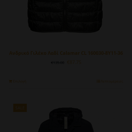
Ανδρικό Γιλέκο Λαδί Calamar CL 160030-8Y11-36
Original
Η
€
87.75
€
135.00
price
τρέχουσα
was:
τιμή
€135.00.
είναι:
Αυτό
Επιλογή
Λεπτομέρειες
€87.75.
το
προϊόν
έχει
πολλαπλές
SALE
παραλλαγές.
Οι
επιλογές