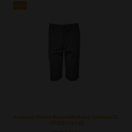
πολλαπλές
SALE
παραλλαγές.
Οι
επιλογές
μπορούν
να
επιλεγούν
στη
σελίδα
του
προϊόντος
Ανδρική Chinos Βερμούδα Καφέ Calamar CL
197265-1121-32
Original
Η