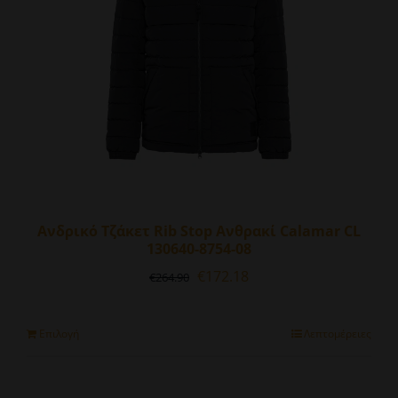
επιλεγούν
στη
σελίδα
του
προϊόντος
Ανδρικό Τζάκετ Rib Stop Ανθρακί Calamar CL
130640-8754-08
Original
Η
€
172.18
€
264.90
price
τρέχουσα
was:
τιμή
€264.90.
είναι:
Αυτό
Επιλογή
Λεπτομέρειες
€172.18.
το
προϊόν
έχει