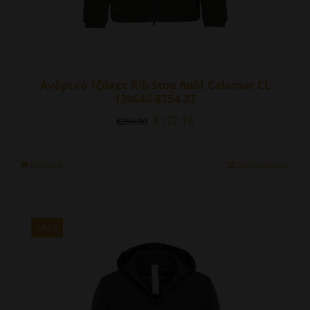
Ανδρικό Τζάκετ Rib Stop Λαδί Calamar CL
130640-8754-37
Original
Η
€
172.18
€
264.90
price
τρέχουσα
was:
τιμή
€264.90.
είναι:
Αυτό
Επιλογή
Λεπτομέρειες
€172.18.
το
προϊόν
έχει
πολλαπλές
SALE
παραλλαγές.
Οι
επιλογές
μπορούν
να