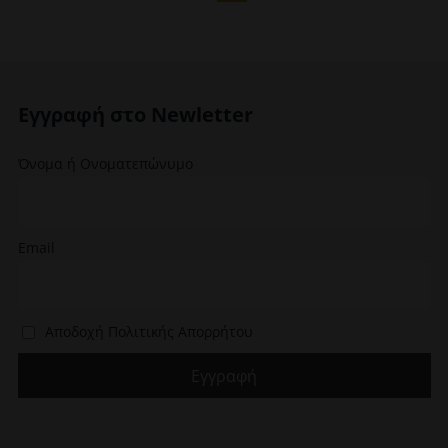
παραλλαγές.
Οι
επιλογές
μπορούν
να
Εγγραφή στο Newletter
επιλεγούν
στη
σελίδα
Όνομα ή Ονοματεπώνυμο
του
προϊόντος
Email
Αποδοχή Πολιτικής Απορρήτου