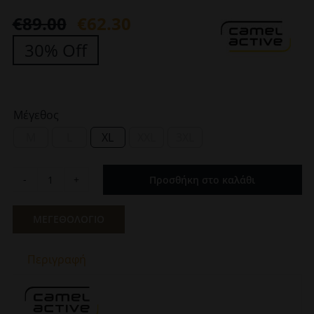
€
89.00
€
62.30
Original
Η
30% Off
price
τρέχουσα
was:
τιμή
€89.00.
είναι:
Μέγεθος
€62.30.
M
L
XL
XXL
3XL
Προσθήκη στο καλάθι
Ανδρικό
Πουκάμισο
Καρό
ΜΕΓΕΘΟΛΟΓΙΟ
Κόκκινο
Camel
Περιγραφή
Active
CA
409110-
4S10-