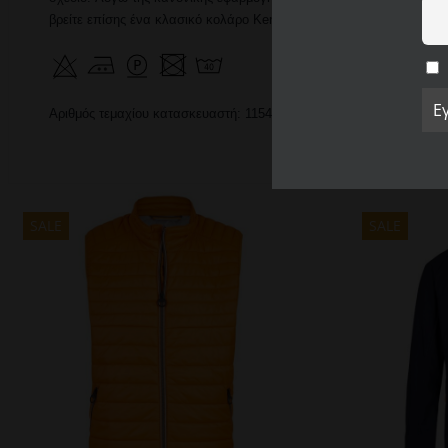
βρείτε επίσης ένα κλασικό κολάρο Kent .
Αριθμός τεμαχίου κατασκευαστή: 115424-19
SALE
SALE