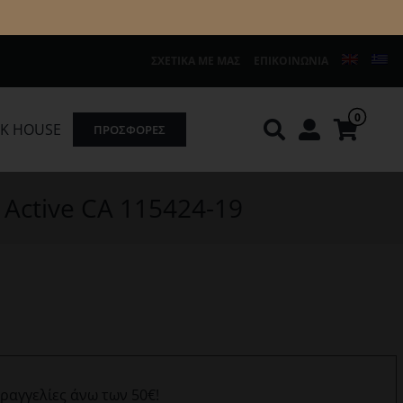
ΣΧΕΤΙΚΆ ΜΕ ΜΑΣ
ΕΠΙΚΟΙΝΩΝΊΑ
0
K HOUSE
ΠΡΟΣΦΟΡΕΣ
Knirps
REDGREEN
 Active CA 115424-19
αραγγελίες άνω των 50€!