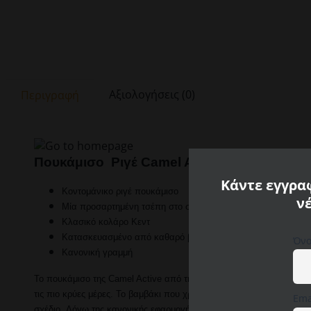
Αξιολογήσεις (0)
Περιγραφή
Πουκάμισο Ριγέ Camel Active
Κάντε εγγραφ
Κοντομάνικο ριγέ πουκάμισο
ν
Μία προσαρτημένη τσέπη στο στήθος με το logo Camel Activ
Κλασικό κολάρο Κεντ
Κατασκευασμένο από καθαρό βαμβάκι
Όνο
Κανονική γραμμή
Το πουκάμισο της Camel Active από τη θερινή συλλογή εντυπωσιάζει
τις πιο κρύες μέρες. Το βαμβάκι που χρησιμοποιείται απορροφά τον
Ema
σχέδιο. Λόγω της κανονικής εφαρμογής που χρησιμοποιείται, το πο