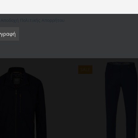
cookie" για να παράσχετε μια ελεγχόμενη συγκατάθεση.
Ρυθμίσεις Cookie
Αποδοχή όλων
Απόρριψη όλων
Αποδοχή Πολιτικής Απορρήτου
SALE