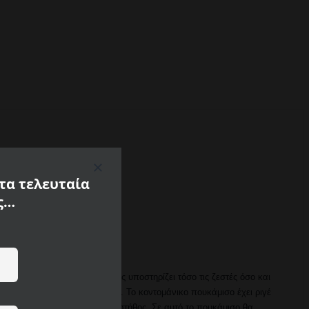
 τα τελευταία
ς…
νο από 100% βαμβάκι και σας υποστηρίζει τόσο τις ζεστές όσο και
ο ένα πραγματικά εντυπωσιακό. Το κοντομάνικο πουκάμισο έχει ριγέ
 μια συνδεδεμένη τσέπη στο στήθος. Σε αυτό το πουκάμισο θα