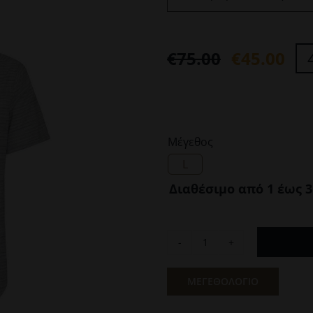
€
75.00
€
45.00
Original
Η
price
τρέχουσα
was:
τιμή
€75.00.
είναι:
Μέγεθος
€45.00.

L
Διαθέσιμο από 1 έως 3
Ανδρικό
Κοντομάνικο
Ριγέ
ΜΕΓΕΘΟΛΟΓΙΟ
Πουκάμισο
Γκρι