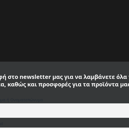
Σιέλ
Camel
Active
CA
115424-
19
ποσότητα
ή στο newsletter μας για να λαμβάνετε όλα
έα, καθώς και προσφορές για τα προϊόντα μα
e
μα ή Ονοματεπώνυμο
Χρησιμοποιούμε cookies στον ιστότοπό μας για να σας
προσφέρουμε την πιο σχετική εμπειρία,
απομνημονεύοντας τις προτιμήσεις σας και
επαναλαμβανόμενες επισκέψεις. Κάνοντας κλικ στο
 με την εξαιρετική του εμφάνιση. Το ανδρικό πουκάμισο είναι κατασκευασμέ
"Αποδοχή όλων", συναινείτε στη χρήση ΟΛΩΝ των
 ιδρώτα. Το πουκάμισο συνδυάζει το κλασικό με το μοντέρνο, καθιστώντας τ
il
cookies. Ωστόσο, μπορείτε να επισκεφτείτε τις "Ρυθμίσεις
υκάμισο προσαρμόζεται καλά. Μπορείτε να αποθηκεύσετε μικρότερα σκεύη σε