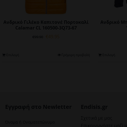
Ανδρικό Γιλέκο Καπιτονέ Πορτοκαλί
Ανδρικό Μ
Calamar CL 160500-3Q73-67
Original
Η
€
49.95
€
99.90
price
τρέχουσα
was:
τιμή
€99.90.
είναι:
Αυτό
Επιλογή
Γρήγορη προβολή
Επιλογή
€49.95.
το
προϊόν
έχει
πολλαπλές
παραλλαγές.
Οι
επιλογές
μπορούν
Εγγραφή στο Newletter
Endisis.gr
να
επιλεγούν
Σχετικά με μας
Όνομα ή Ονοματεπώνυμο
στη
Επικοινωνήστε μαζί 