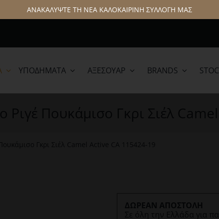
ΑΝΑΚΑΛΥΨΤΕ ΤΗ ΝΕΑ ΚΑΛΟΚΑΙΡΙΝΗ ΣΥΛΛΟΓΗ ΜΑΣ
Α
ΥΠΟΔΉΜΑΤΑ
ΑΞΕΣΟΥΆΡ
BRANDS
STOC
lamar
Hattric
 Ριγέ Πουκάμισο Γκρι Σιέλ Camel
Πουκάμισο Γκρι Σιέλ Camel Active CA 115424-19
ΔΩΡΕΑΝ ΑΠΟΣΤΟΛΗ
Σε όλη την Ελλάδα για π