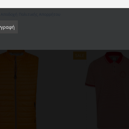
Ρυθμίσεις Cookie
Αποδοχή όλων
Απόρριψη όλων
Αποδοχή Πολιτικής Απορρήτου
SALE