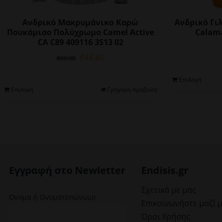
Ανδρικό Μακρυμάνικο Καρώ
Ανδρικό Γι
Πουκάμισο Πολύχρωμο Camel Active
Calama
CA C89 409116 3S13 02
Original
Η
€
44.85
€
69.00
price
τρέχουσα
was:
τιμή
Επιλογή
€69.00.
είναι:
Αυτό
Επιλογή
Γρήγορη προβολή
€44.85.
το
προϊόν
έχει
πολλαπλές
παραλλαγές.
Οι
επιλογές
Εγγραφή στο Newletter
Endisis.gr
μπορούν
να
Σχετικά με μας
Όνομα ή Ονοματεπώνυμο
επιλεγούν
Επικοινωνήστε μαζί 
στη
Όροι Χρήσης
σελίδα