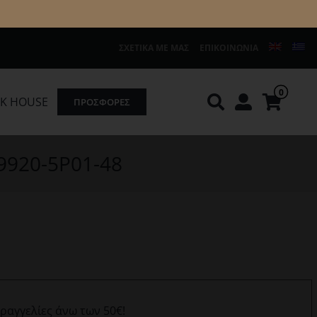
ΣΧΕΤΙΚΆ ΜΕ ΜΑΣ
ΕΠΙΚΟΙΝΩΝΊΑ
0
K HOUSE
ΠΡΟΣΦΟΡΕΣ
Knirps
REDGREEN
9920-5P01-48
αραγγελίες άνω των 50€!