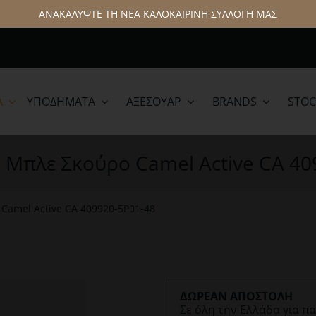
ΑΝΑΚΑΛΥΨΤΕ ΤΗ ΝΕΑ ΚΑΛΟΚΑΙΡΙΝΗ ΣΥΛΛΟΓΗ ΜΑΣ
Α
ΥΠΟΔΉΜΑΤΑ
ΑΞΕΣΟΥΆΡ
BRANDS
STOC
lamar
Hattric
o Μπλε Σκούρο Camel Active CA 40
 Camel Active CA 409920-5P01-48
ΔΩΡΕΑΝ ΑΠΟΣΤΟΛΗ
Σε όλη την Ελλάδα για π