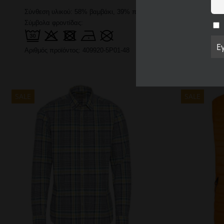
Σύνθεση υλικού:
58% βαμβάκι, 39% πολυεστέρας, 3% ελαστάνη
Σύμβολα φροντίδας:
Αριθμός προϊόντος:
409920-5P01-48
SALE
SALE