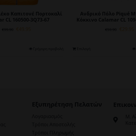
λέκο Καπιτονέ Πορτοκαλί
Ανδρικό Πόλο Piqué 
r CL 160500-3Q73-67
Κόκκινο Calamar CL 109
Original
Η
Origina
€
49.95
€
29.95
€
99.90
€
59.90
price
τρέχουσα
price
was:
τιμή
was:
€99.90.
είναι:
€59.90.
ε
Αυτό
Αυ
Γρήγορη προβολή
Επιλογή
€49.95.
το
το
προϊόν
πρ
έχει
έχε
πολλαπλές
πο
παραλλαγές.
πα
Οι
Οι
επιλογές
επι
μπορούν
μπ
Εξυπηρέτηση Πελατών
Επικοι
να
να
επιλεγούν
επ
Λογαριασμός
Μ. Α
στη
στ
Κατε
μας
Τρόποι Αποστολής
σελίδα
σε
Τρόποι Πληρωμής