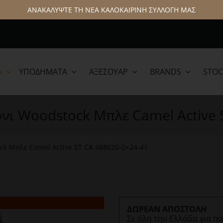
ΑΝΑΚΑΛΥΨΤΕ ΤΗ ΝΕΑ ΚΑΛΟΚΑΙΡΙΝΗ ΣΥΛΛΟΓΗ ΜΑΣ
Α
ΥΠΟΔΉΜΑΤΑ
ΑΞΕΣΟΥΆΡ
BRANDS
STOC
lamar
Hattric
όνι Woodstock Μπλε Camel Active 
ck Μπλε Camel Active ST CA 488620-0+24-41
ΔΩΡΕΑΝ ΑΠΟΣΤΟΛΗ
Σε όλη την Ελλάδα για π