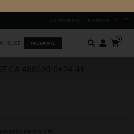
ΣΧΕΤΙΚΆ ΜΕ ΜΑΣ
ΕΠΙΚΟΙΝΩΝΊΑ
0
K HOUSE
ΠΡΟΣΦΟΡΕΣ
Knirps
REDGREEN
ST CA 488620-0+24-41
αραγγελίες άνω των 50€!