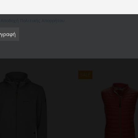
cookie" για να παράσχετε μια ελεγχόμενη συγκατάθεση.
ε καμήλα. Περισσότερες λεπτομέρειες για τα ανδρικά τζιν είναι οι πρακτικο
Ρυθμίσεις Cookie
Αποδοχή όλων
Απόρριψη όλων
Αποδοχή Πολιτικής Απορρήτου
SALE