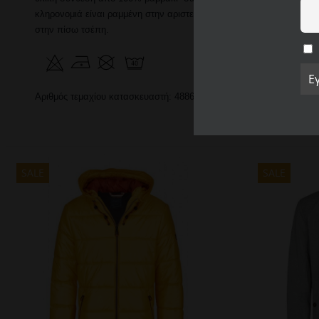
κληρονομιά είναι ραμμένη στην αριστερή μπροστινή τσέπη του τζιν μ
στην πίσω τσέπη.
Αριθμός τεμαχίου κατασκευαστή: 488620 0+24 41
SALE
SALE