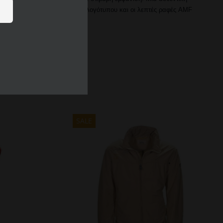
ί βρόχοι ζώνης, ένα έμπλαστρο λογότυπου και οι λεπτές ραφές AMF
SALE