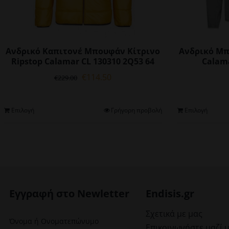
Ανδρικό Καπιτονέ Μπουφάν Κίτρινο
Ανδρικό Μπ
Ripstop Calamar CL 130310 2Q53 64
Calama
Original
Η
€
114.50
€
229.00
price
τρέχουσα
was:
τιμή
€229.00.
είναι:
Αυτό
Επιλογή
Γρήγορη προβολή
Επιλογή
€114.50.
το
προϊόν
έχει
πολλαπλές
παραλλαγές.
Οι
επιλογές
Εγγραφή στο Newletter
Endisis.gr
μπορούν
να
Σχετικά με μας
Όνομα ή Ονοματεπώνυμο
επιλεγούν
Επικοινωνήστε μαζί 