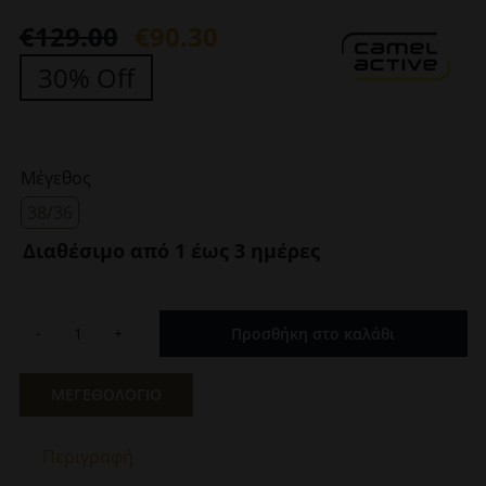
€
129.00
€
90.30
Original
Η
30% Off
price
τρέχουσα
was:
τιμή
€129.00.
είναι:
Μέγεθος
€90.30.
38/36
Διαθέσιμο από 1 έως 3 ημέρες
Προσθήκη στο καλάθι
Ανδρικό
Τζιν
Παντελόνι
ΜΕΓΕΘΟΛΟΓΙΟ
Hudson
Μπλε
Περιγραφή
Camel