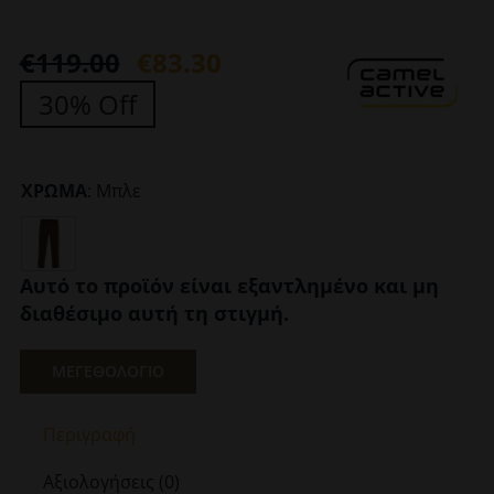
€
119.00
€
83.30
Original
Η
30% Off
price
τρέχουσα
was:
τιμή
€119.00.
είναι:
ΧΡΩΜΑ
:
Μπλε
€83.30.
Αυτό το προϊόν είναι εξαντλημένο και μη
διαθέσιμο αυτή τη στιγμή.
ΜΕΓΕΘΟΛΟΓΙΟ
Περιγραφή
Αξιολογήσεις (0)