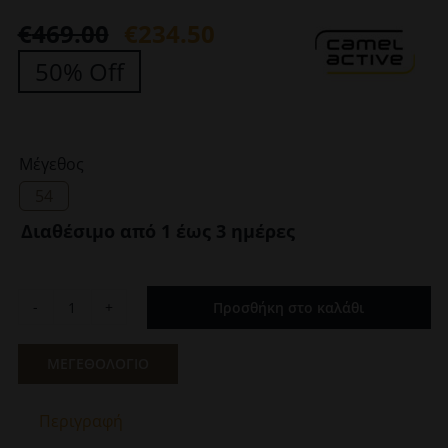
€
469.00
€
234.50
Original
Η
50% Off
price
τρέχουσα
was:
τιμή
€469.00.
είναι:
Μέγεθος
€234.50.
54
Διαθέσιμο από 1 έως 3 ημέρες
Προσθήκη στο καλάθι
Ανδρική
Κοντή
Καμπαρτίνα
ΜΕΓΕΘΟΛΟΓΙΟ
Καφέ
Camel
Περιγραφή
Active