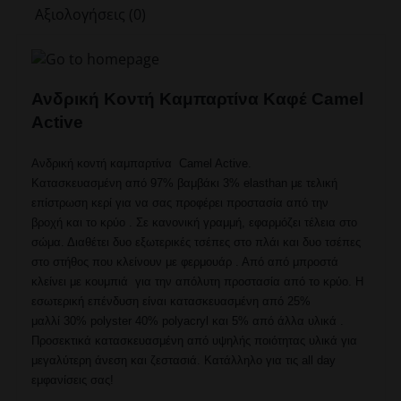
CA
Αξιολογήσεις (0)
410720-
0855-
39
ποσότητα
Ανδρική Κοντή Καμπαρτίνα Καφέ Camel
Active
Ανδρική κοντή καμπαρτίνα Camel Active.
Κατασκευασμένη από 97% βαμβάκι 3% elasthan με τελική
επίστρωση κερί για να σας προφέρει προστασία από την
βροχή και το κρύο . Σε κανονική γραμμή, εφαρμόζει τέλεια στο
σώμα. Διαθέτει δυο εξωτερικές τσέπες στο πλάι και δυο τσέπες
στο στήθος που κλείνουν με φερμουάρ . Από από μπροστά
κλείνει με κουμπιά για την απόλυτη προστασία από το κρύο. Η
εσωτερική επένδυση είναι κατασκευασμένη από 25%
μαλλί 30% polyster 40% polyacryl και 5% από άλλα υλικά .
Προσεκτικά κατασκευασμένη από υψηλής ποιότητας υλικά για
μεγαλύτερη άνεση και ζεστασιά. Κατάλληλο για τις all day
εμφανίσεις σας!