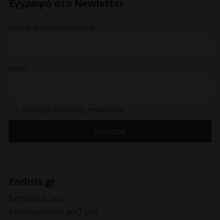
Εγγραφή στο Newletter
επιλεγούν
στη
στη
σελίδα
Όνομα ή Ονοματεπώνυμο
σελίδα
του
του
προϊόντος
προϊόντος
Email
Αποδοχή Πολιτικής Απορρήτου
Endisis.gr
Σχετικά με μας
Επικοινωνήστε μαζί μας