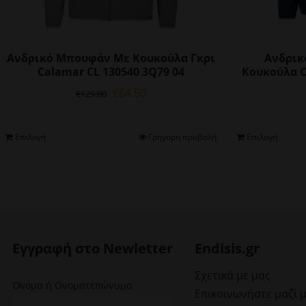
Ανδρικό Μπουφάν Με Κουκούλα Γκρι
Ανδρικ
Calamar CL 130540 3Q79 04
Κουκούλα C
Original
Η
€
64.50
€
129.00
price
τρέχουσα
was:
τιμή
€129.00.
είναι:
Αυτό
Επιλογή
Γρήγορη προβολή
Επιλογή
€64.50.
το
προϊόν
έχει
πολλαπλές
παραλλαγές.
Οι
επιλογές
Εγγραφή στο Newletter
Endisis.gr
μπορούν
να
Σχετικά με μας
Όνομα ή Ονοματεπώνυμο
επιλεγούν
Επικοινωνήστε μαζί 
στη