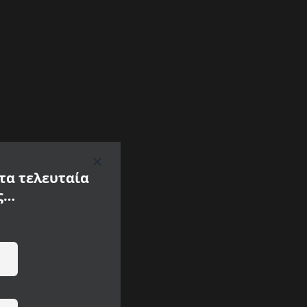
 τα τελευταία
ς…