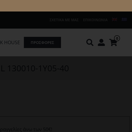
ΣΧΕΤΙΚΆ ΜΕ ΜΑΣ
ΕΠΙΚΟΙΝΩΝΊΑ
0
K HOUSE
ΠΡΟΣΦΟΡΕΣ
Knirps
REDGREEN
L 130010-1Y05-40
αραγγελίες άνω των 50€!