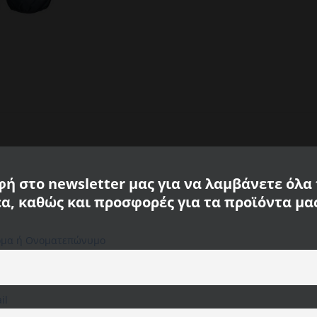
ή στο newsletter μας για να λαμβάνετε όλα
έα, καθώς και προσφορές για τα προϊόντα μα
μα ή Ονοματεπώνυμο
Χρησιμοποιούμε cookies στον ιστότοπό μας για να σας
προσφέρουμε την πιο σχετική εμπειρία,
απομνημονεύοντας τις προτιμήσεις σας και
επαναλαμβανόμενες επισκέψεις. Κάνοντας κλικ στο
"Αποδοχή όλων", συναινείτε στη χρήση ΟΛΩΝ των
il
cookies. Ωστόσο, μπορείτε να επισκεφτείτε τις "Ρυθμίσεις