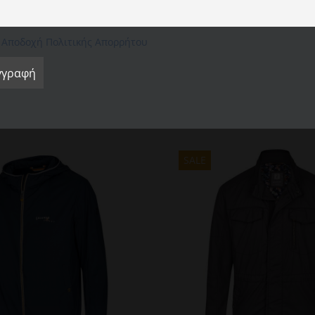
cookie" για να παράσχετε μια ελεγχόμενη συγκατάθεση.
ρου και χειμώνα είναι ένα απλό, αλλά παρ ‘όλα αυτά ιδιαίτερα πρακτικό β
Ρυθμίσεις Cookie
Αποδοχή όλων
Απόρριψη όλων
ονέ μπουφάν. Το μπουφάν είναι κατασκευασμένο από 100% πολυαμίδιο και εί
Αποδοχή Πολιτικής Απορρήτου
πό το CALAMAR είναι ένας μοντέρνος σύντροφος σε κάθε εποχή. Τα μανίκια τ
τερα πρακτικές.
SALE