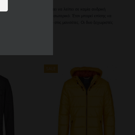
ασικό κομμάτι που δεν πρέπει να λείπει σε καμία ανδρική
ναι πλήρως επενδυμένο στο εσωτερικό. Έτσι μπορεί επίσης να
ελειώνουν με ελαφρύ λάστιχο στις μανσέτες. Οι δυο ξεχωριστές
SALE