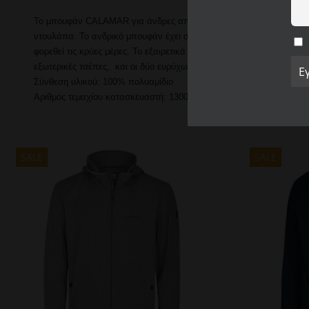
Το μπουφάν CALAMAR για άνδρες από την τρέχουσα συλλογή φθινοπώ
ντουλάπα. Το ανδρικό μπουφάν έχει σχεδιαστεί ως μοντέρνο καπιτ
φορεθεί τις κρύες μέρες. Το εξαιρετικά ελαφρύ καπιτονέ μπουφάν α
εξωτερικές τσέπες, και οι δύο ευρύχωρη εσωτερική τσέπη είναι ιδιαί
Σύνθεση υλικού: 100% πολυαμίδιο
Αριθμός τεμαχίου κατασκευαστή: 130010-1Y05-40
SALE
SALE