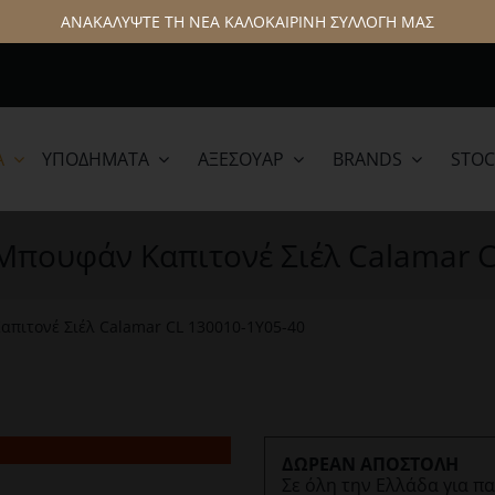
ΑΝΑΚΑΛΥΨΤΕ ΤΗ ΝΕΑ ΚΑΛΟΚΑΙΡΙΝΗ ΣΥΛΛΟΓΗ ΜΑΣ
Α
ΥΠΟΔΉΜΑΤΑ
ΑΞΕΣΟΥΆΡ
BRANDS
STOC
lamar
Hattric
Μπουφάν Καπιτονέ Σιέλ Calamar C
πιτονέ Σιέλ Calamar CL 130010-1Y05-40
ΔΩΡΕΑΝ ΑΠΟΣΤΟΛΗ
Σε όλη την Ελλάδα για π