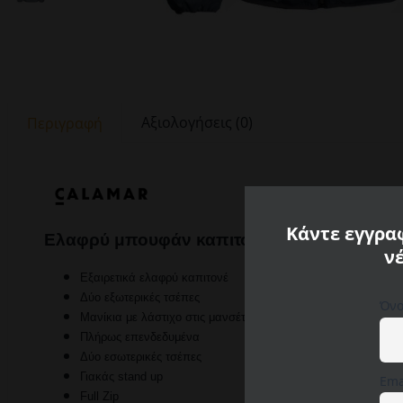
Αξιολογήσεις (0)
Περιγραφή
Κάντε εγγραφ
Ελαφρύ μπουφάν καπιτονέ Calamar
ν
Εξαιρετικά ελαφρύ καπιτονέ
Δύο εξωτερικές τσέπες
Όνο
Μανίκια με λάστιχο στις μανσέτες
Πλήρως επενδεδυμένα
Δύο εσωτερικές τσέπες
Γιακάς stand up
Ema
Full Zip