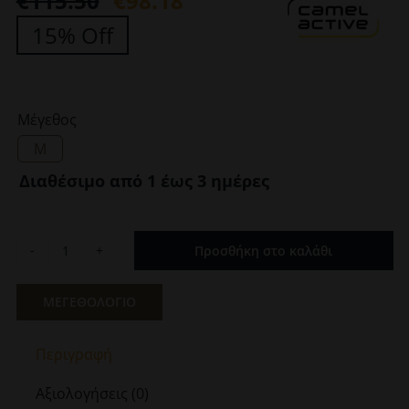
€
115.50
€
98.18
Original
Η
15% Off
price
τρέχουσα
was:
τιμή
€115.50.
είναι:
Μέγεθος
€98.18.
M
Διαθέσιμο από 1 έως 3 ημέρες
Προσθήκη στο καλάθι
Δερμάτινη
Ζώνη
Καφέ
ΜΕΓΕΘΟΛΟΓΙΟ
Camel
Active
Περιγραφή
CA
402810-
Αξιολογήσεις (0)
3B81-