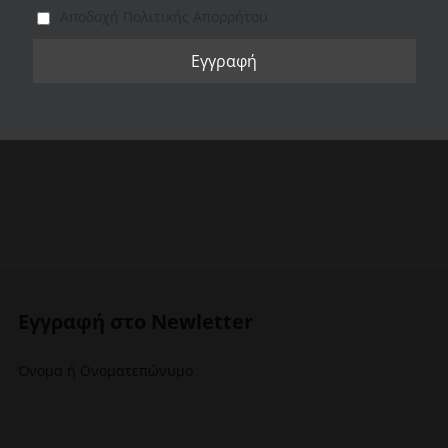
Αποδοχή Πολιτικής Απορρήτου
€
83.90
€
121.00
Προσθήκη
Λεπτομέρειες
Προσθήκη
Λεπτομέρειες
στο καλάθι
στο καλάθι
Εγγραφή στο Newletter
Όνομα ή Ονοματεπώνυμο