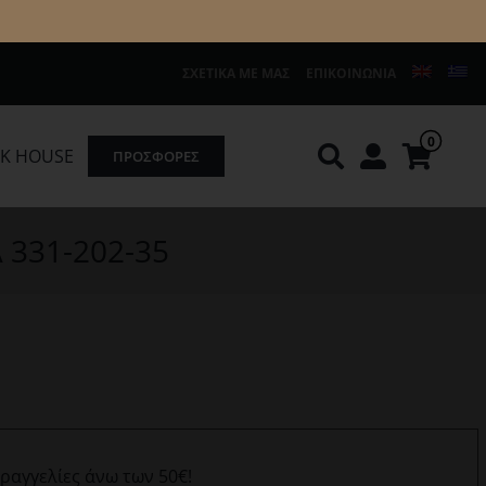
ΣΧΕΤΙΚΆ ΜΕ ΜΑΣ
ΕΠΙΚΟΙΝΩΝΊΑ
0
K HOUSE
ΠΡΟΣΦΟΡΕΣ
Knirps
REDGREEN
A 331-202-35
αραγγελίες άνω των 50€!