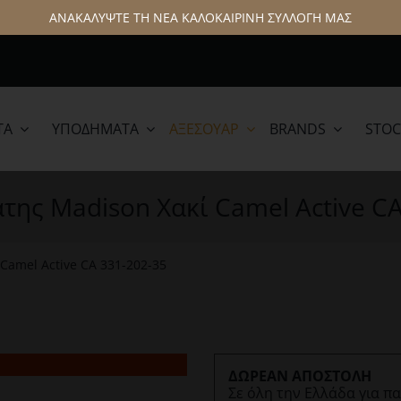
ΑΝΑΚΑΛΥΨΤΕ ΤΗ ΝΕΑ ΚΑΛΟΚΑΙΡΙΝΗ ΣΥΛΛΟΓΗ ΜΑΣ
ΤΑ
ΥΠΟΔΉΜΑΤΑ
ΑΞΕΣΟΥΆΡ
BRANDS
STOC
lamar
Hattric
της Madison Χακί Camel Active C
Camel Active CA 331-202-35
ΔΩΡΕΑΝ ΑΠΟΣΤΟΛΗ
Σε όλη την Ελλάδα για π