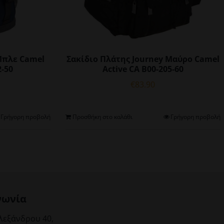
Μπλε Camel
Σακίδιο Πλάτης Journey Μαύρο Camel
2-50
Active CA B00-205-60
€
83.90
Γρήγορη προβολή
Προσθήκη στο καλάθι
Γρήγορη προβολή
νωνία
λεξάνδρου 40,