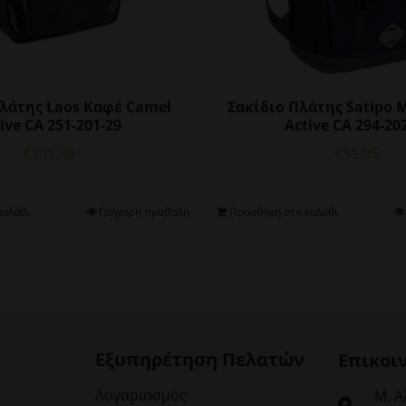
Πλάτης Laos Καφέ Camel
Σακίδιο Πλάτης Satipo 
ive CA 251-201-29
Active CA 294-20
€
108.90
€
95.95
καλάθι
Γρήγορη προβολή
Προσθήκη στο καλάθι
Εξυπηρέτηση Πελατών
Επικοι
Λογαριασμός
Μ. Α