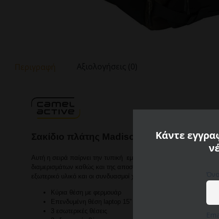
Αξιολογήσεις (0)
Περιγραφή
Κάντε εγγραφ
Σακίδιο πλάτης Madison με χώρο για φο
ν
Αυτή η σειρά παίρνει την τυπική εμφάνιση της Camel Active μέ
διαμερισμάτων καθώς και της αποσπώμενης μπροστινής τσέπης, η
Όνο
εξωτερικό υλικό και οι συνδυασμοί χρωμάτων συμπληρώνουν την
Κύρια θέση με φερμουάρ
Επενδυμένη θέση laptop 15” στο εσωτερικό
3 εσωτερικές θέσεις
Ema