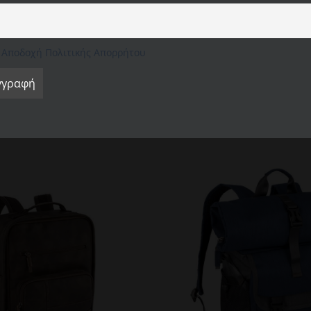
cookies. Ωστόσο, μπορείτε να επισκεφτείτε τις "Ρυθμίσεις
cookie" για να παράσχετε μια ελεγχόμενη συγκατάθεση.
Ρυθμίσεις Cookie
Αποδοχή όλων
Απόρριψη όλων
Αποδοχή Πολιτικής Απορρήτου