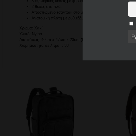
3 εξωτερικές θέσεις με φερμουάρ
2 θέσες στο πλάι
Αποσπώμενο τσαντάκι στο μπροστινό μέρος
Ανατομική πλάτη με ρυθμιζόμενους ιμάντες
Χρώμα:
Χακί
Υλικό
:
Nylon
Διαστάσεις: 40cm x 47cm x 23cm
(Μ x Υ x Π)
Χωρητικότητα σε λίτρα : 38