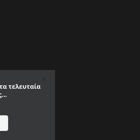
 τα τελευταία
ς…