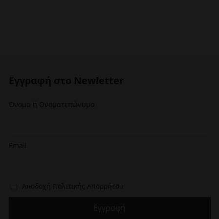
έχει
πολλαπλές
παραλλαγέ
Οι
επιλογές
μπορούν
να
επιλεγούν
Εγγραφή στο Newletter
στη
σελίδα
Όνομα ή Ονοματεπώνυμο
του
προϊόντος
Email
Αποδοχή Πολιτικής Απορρήτου