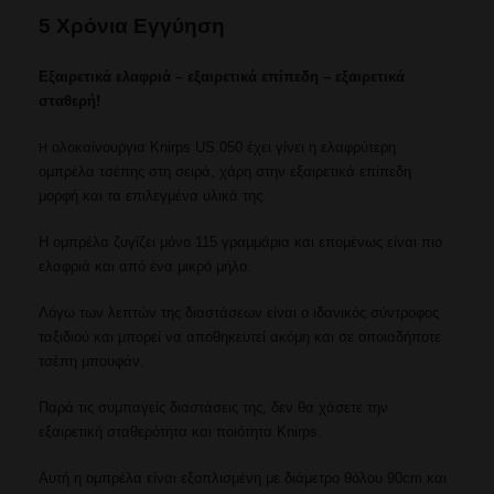
5 Χρόνια Εγγύηση
Εξαιρετικά ελαφριά – εξαιρετικά επίπεδη – εξαιρετικά
σταθερή!
ολοκαίνουργια Knirps US.050 έχει γίνει η ελαφρύτερη
Η
ομπρέλα τσέπης στη σειρά, χάρη στην εξαιρετικά επίπεδη
μορφή και τα επιλεγμένα υλικά της.
Η ομπρέλα ζυγίζει μόνο 115 γραμμάρια και επομένως είναι πιο
ελαφριά και από ένα μικρό μήλο.
Λόγω των λεπτών της διαστάσεων είναι ο ιδανικός σύντροφος
ταξιδιού και μπορεί να αποθηκευτεί ακόμη και σε οποιαδήποτε
τσέπη μπουφάν.
Παρά τις συμπαγείς διαστάσεις της, δεν θα χάσετε την
εξαιρετική σταθερότητα και ποιότητα Knirps.
Αυτή η ομπρέλα είναι εξοπλισμένη με διάμετρο θόλου 90cm και