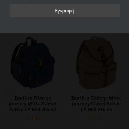
Χειροκίνητος μηχανισμός για το άνοιγμα και κλείσιμο.
Σακίδιο Πλάτης
Σακίδιο Πλάτης Μπεζ
Journey Μπλε Camel
Journey Camel Active
Active CA B00-205-58
CA B00-216-25
€
83.90
€
71.90