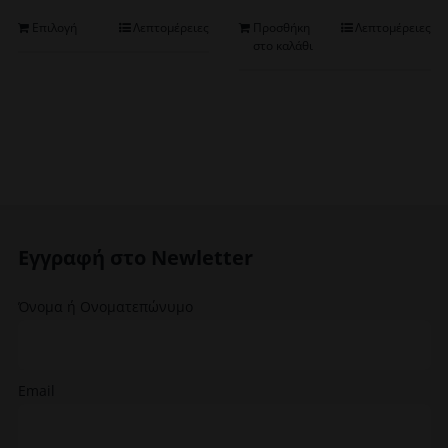
Αυτό
Επιλογή
Λεπτομέρειες
Προσθήκη
Λεπτομέρειες
στο καλάθι
το
προϊόν
έχει
πολλαπλές
παραλλαγές.
Οι
επιλογές
μπορούν
να
επιλεγούν
Εγγραφή στο Newletter
στη
σελίδα
Όνομα ή Ονοματεπώνυμο
του
προϊόντος
Email