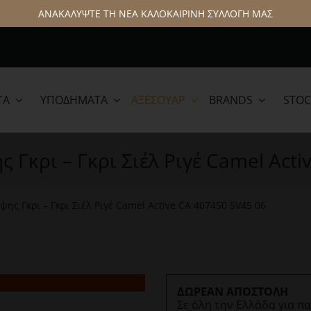
ΑΝΑΚΑΛΥΨΤΕ ΤΗ ΝΕΑ ΚΑΛΟΚΑΙΡΙΝΗ ΣΥΛΛΟΓΗ ΜΑΣ
ΤΑ
ΥΠΟΔΉΜΑΤΑ
ΑΞΕΣΟΥΆΡ
BRANDS
STOC
lamar
Hattric
 Γκρι – Γκρι Σιέλ Ριγέ Camel Acti
ης Γκρι – Γκρι Σιέλ Ριγέ Camel Active CA 407450 5V45 06
ΔΩΡΕΑΝ ΑΠΟΣΤΟΛΗ
Σε όλη την Ελλάδα για π