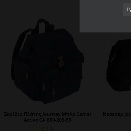
Σακίδιο Πλάτης Journey Μπλε Camel
Νεσεσέρ Jo
Active CA B00-205-58
€
83.90