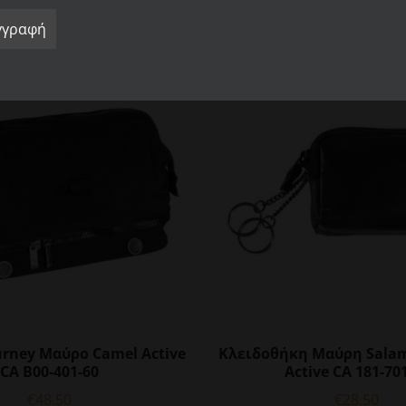
urney Μαύρο Camel Active
Κλειδοθήκη Μαύρη Sala
CA B00-401-60
Active CA 181-70
€
48.50
€
28.50