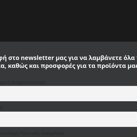
ή στο newsletter μας για να λαμβάνετε όλα
έα, καθώς και προσφορές για τα προϊόντα μα
 Camel Active
μα ή Ονοματεπώνυμο
Χρησιμοποιούμε cookies στον ιστότοπό μας για να σας
προσφέρουμε την πιο σχετική εμπειρία,
μένο με υφασμάτινο logo ΄΄Team Spirit΄΄. Από 99% βαμβάκι & 1% viscose.
απομνημονεύοντας τις προτιμήσεις σας και
επαναλαμβανόμενες επισκέψεις. Κάνοντας κλικ στο
"Αποδοχή όλων", συναινείτε στη χρήση ΟΛΩΝ των
il
cookies. Ωστόσο, μπορείτε να επισκεφτείτε τις "Ρυθμίσεις
cookie" για να παράσχετε μια ελεγχόμενη συγκατάθεση.
Ρυθμίσεις Cookie
Αποδοχή όλων
Απόρριψη όλων
Αποδοχή Πολιτικής Απορρήτου