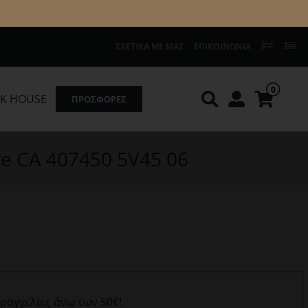
ΣΧΕΤΙΚΆ ΜΕ ΜΑΣ
ΕΠΙΚΟΙΝΩΝΊΑ
0
K HOUSE
ΠΡΟΣΦΟΡΕΣ
Knirps
REDGREEN
ve CA 407450 5V45 06
αραγγελίες άνω των 50€!