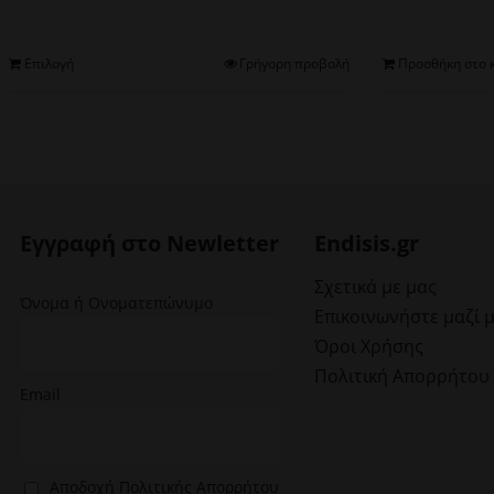
Αυτό
Επιλογή
Γρήγορη προβολή
Προσθήκη στο 
το
προϊόν
έχει
πολλαπλές
παραλλαγές.
Οι
επιλογές
Εγγραφή στο Newletter
Endisis.gr
μπορούν
να
Σχετικά με μας
Όνομα ή Ονοματεπώνυμο
επιλεγούν
Επικοινωνήστε μαζί 
στη
Όροι Χρήσης
σελίδα
Πολιτική Απορρήτου
του
Email
προϊόντος
Αποδοχή Πολιτικής Απορρήτου