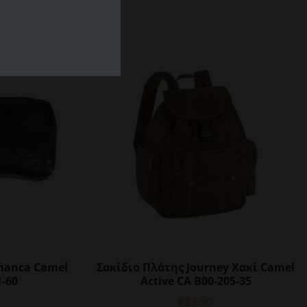
manca Camel
Σακίδιο Πλάτης Journey Χακί Camel
1-60
Active CA B00-205-35
€
83.90