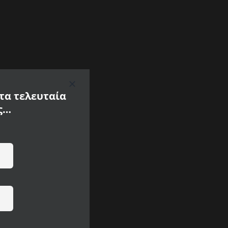
 τα τελευταία
ς…