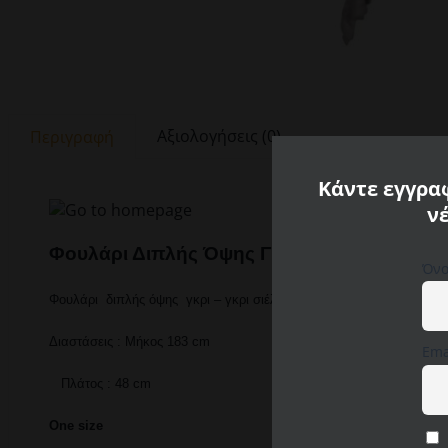
Αξιολογήσεις (0)
Περιγραφή
Κάντε εγγραφ
ν
Φουλάρι Διπλής Όψης Γκρι – Γκρι Σιέλ Ριγέ
Όνο
Φουλάρι διπλής όψης γκρι – γκρι σιέλ ριγέ Camel Active. Διακοσμη
Διαστάσεις : Μήκος 183 cm
Ema
Πλάτος : 48 cm
One size