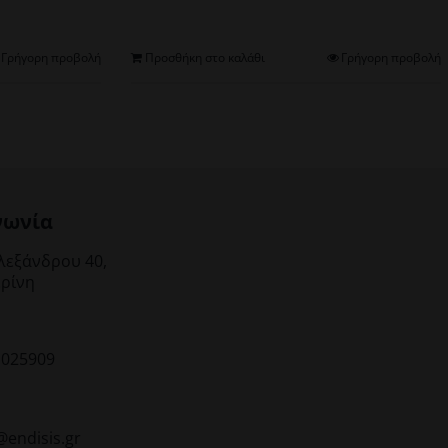
Γρήγορη προβολή
Προσθήκη στο καλάθι
Γρήγορη προβολή
νωνία
λεξάνδρου 40,
ρίνη
1025909
@endisis.gr