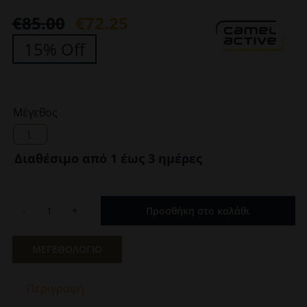
€
85.00
€
72.25
Original
Η
15% Off
price
τρέχουσα
was:
τιμή
€85.00.
είναι:
Μέγεθος
€72.25.
L
Διαθέσιμο από 1 έως 3 ημέρες
Προσθήκη στο καλάθι
Ανδρικά
Δερμάτινα
Γάντια
ΜΕΓΕΘΟΛΟΓΙΟ
Με
Εσωτερική
Περιγραφή
Επένδυση