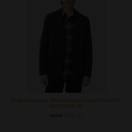
Οι
επιλογές
μπορούν
να
επιλεγούν
στη
σελίδα
του
προϊόντος
Ανδρικό Σακάκι Μπλε Σκούρο Camel Active CA
442725-6I96-48
Original
Η
€
181.30
€
259.00
price
τρέχουσα
was:
τιμή