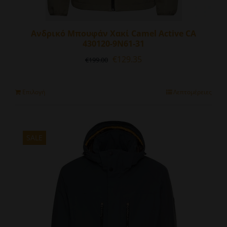
Ανδρικό Μπουφάν Χακί Camel Active CA
430120-9N61-31
Original
Η
€
129.35
€
199.00
price
τρέχουσα
was:
τιμή
€199.00.
είναι:
Αυτό
Επιλογή
Λεπτομέρειες
€129.35.
το
προϊόν
έχει
πολλαπλές
SALE
παραλλαγές.
Οι
επιλογές
μπορούν
να
επιλεγούν
στη
σελίδα