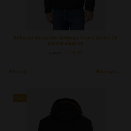
Ανδρικό Μπουφάν Ανθρακί Camel Active CA
430200-6N68-88
Original
Η
€
174.30
€
249.00
price
τρέχουσα
was:
τιμή
€249.00.
είναι:
Αυτό
Επιλογή
Λεπτομέρειες
€174.30.
το
προϊόν
έχει
πολλαπλές
SALE
παραλλαγές.
Οι
επιλογές
μπορούν
να