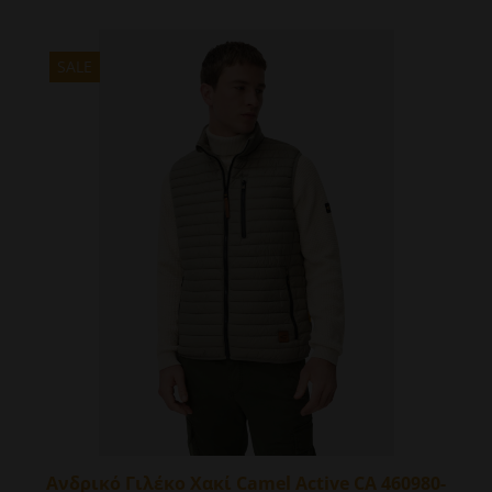
προϊόν
έχει
πολλαπλές
SALE
παραλλαγές.
Οι
επιλογές
μπορούν
να
επιλεγούν
στη
σελίδα
του
προϊόντος
Ανδρικό Γιλέκο Χακί Camel Active CA 460980-