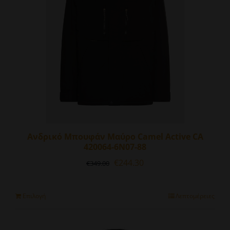
επιλεγούν
στη
σελίδα
του
προϊόντος
Ανδρικό Μπουφάν Μαύρο Camel Active CA
420064-6N07-88
Original
Η
€
244.30
€
349.00
price
τρέχουσα
was:
τιμή
€349.00.
είναι:
Αυτό
Επιλογή
Λεπτομέρειες
€244.30.
το
προϊόν