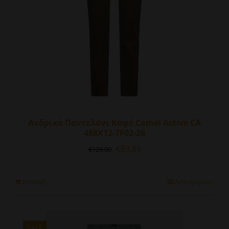
Ανδρικό Παντελόνι Καφέ Camel Active CA
488X12-7F02-26
Original
Η
€
83.85
€
129.00
price
τρέχουσα
was:
τιμή
€129.00.
είναι:
Αυτό
Επιλογή
Λεπτομέρειες
€83.85.
το
προϊόν
έχει
πολλαπλές
SALE