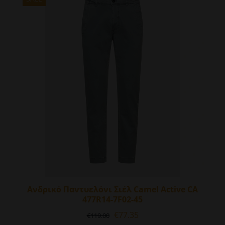
παραλλαγές.
Οι
επιλογές
μπορούν
να
επιλεγούν
στη
σελίδα
του
προϊόντος
Ανδρικό Παντυελόνι Σιέλ Camel Active CA
477R14-7F02-45
Original
Η
€
77.35
€
119.00