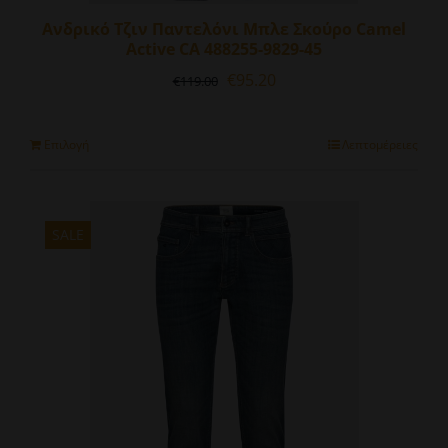
Ανδρικό Τζιν Παντελόνι Μπλε Σκούρο Camel
Active CA 488255-9829-45
Original
Η
€
95.20
€
119.00
price
τρέχουσα
was:
τιμή
€119.00.
είναι:
Αυτό
Επιλογή
Λεπτομέρειες
€95.20.
το
προϊόν
έχει
πολλαπλές
SALE
παραλλαγές.
Οι
επιλογές
μπορούν
να
επιλεγούν
στη
σελίδα
του