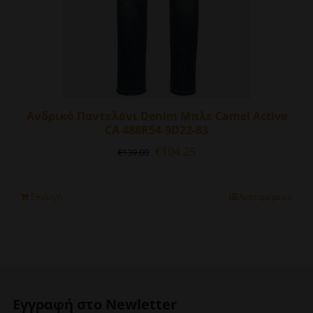
προϊόντος
Ανδρικό Παντελόνι Denim Μπλε Camel Active
CA 488R54-9D22-83
Original
Η
€
104.25
€
139.00
price
τρέχουσα
was:
τιμή
€139.00.
είναι:
Αυτό
Επιλογή
Λεπτομέρειες
€104.25.
το
προϊόν
έχει
πολλαπλές
παραλλαγές.
Οι
Εγγραφή στο Newletter
επιλογές