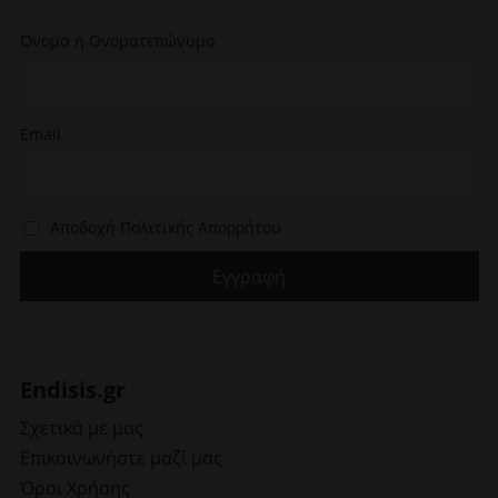
μπορούν
να
Όνομα ή Ονοματεπώνυμο
επιλεγούν
στη
σελίδα
του
Email
προϊόντος
Αποδοχή Πολιτικής Απορρήτου
Endisis.gr
Σχετικά με μας
Επικοινωνήστε μαζί μας
Όροι Χρήσης