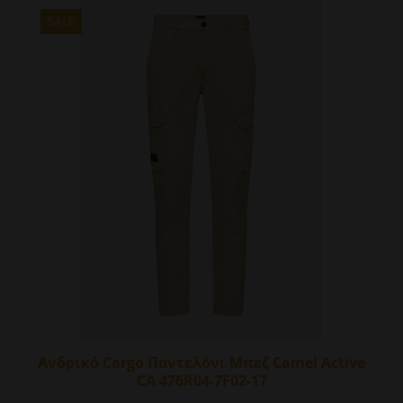
έχει
πολλαπλές
SALE
παραλλαγές.
Οι
επιλογές
μπορούν
να
επιλεγούν
στη
σελίδα
του
προϊόντος
Ανδρικό Cargo Παντελόνι Μπεζ Camel Active
CA 476R04-7F02-17