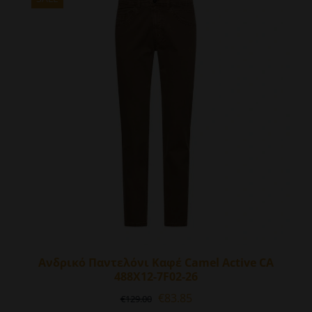
παραλλαγές.
Οι
επιλογές
μπορούν
να
επιλεγούν
στη
σελίδα
του
προϊόντος
Ανδρικό Παντελόνι Καφέ Camel Active CA
488X12-7F02-26
Original
Η
€
83.85
€
129.00