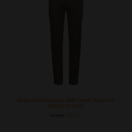
Οι
επιλογές
μπορούν
να
επιλεγούν
στη
σελίδα
του
προϊόντος
Ανδρικό Παντελόνι Λαδί Camel Active CA
488R51-7F18-35
Original
Η
€
77.35
€
119.00
price
τρέχουσα
was:
τιμή