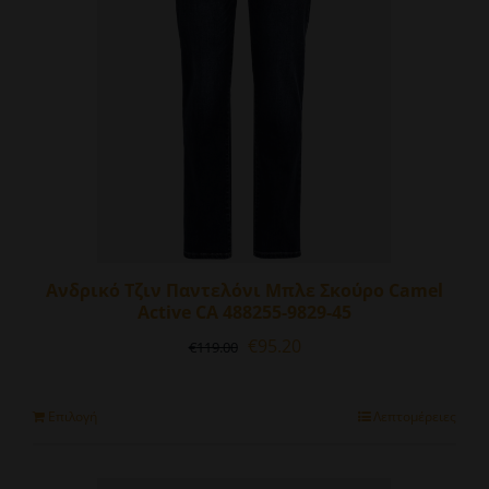
επιλεγούν
στη
σελίδα
του
προϊόντος
Ανδρικό Τζιν Παντελόνι Μπλε Σκούρο Camel
Active CA 488255-9829-45
Original
Η
€
95.20
€
119.00
price
τρέχουσα
was:
τιμή
€119.00.
είναι:
Αυτό
Επιλογή
Λεπτομέρειες
€95.20.
το
προϊόν