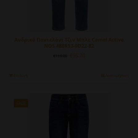
Ανδρικό Παντελόνι Τζιν Μπλε Camel Active
NOS 488R53-9D22-82
Original
Η
€
95.20
€
119.00
price
τρέχουσα
was:
τιμή
€119.00.
είναι:
Αυτό
Επιλογή
Λεπτομέρειες
€95.20.
το
προϊόν
έχει
πολλαπλές
SALE
παραλλαγές.
Οι
επιλογές
μπορούν
να