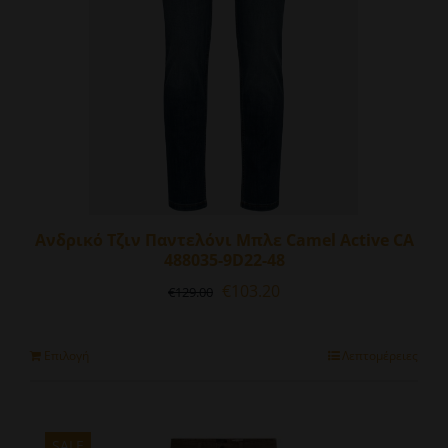
Ανδρικό Τζιν Παντελόνι Μπλε Camel Active CA
488035-9D22-48
Original
Η
€
103.20
€
129.00
price
τρέχουσα
was:
τιμή
€129.00.
είναι:
Αυτό
Επιλογή
Λεπτομέρειες
€103.20.
το
προϊόν
έχει
πολλαπλές
SALE