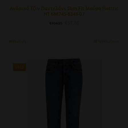
Ανδρικό Τζιν Παντελόνι Slim Fit Μαύρο Hattric
HT 688745-6348-07
Original
Η
€
67.76
€
104.25
price
τρέχουσα
was:
τιμή
€104.25.
είναι:
Αυτό
Επιλογή
Λεπτομέρειες
€67.76.
το
προϊόν
έχει
πολλαπλές
SALE
παραλλαγές.
Οι
επιλογές
μπορούν
να
επιλεγούν
στη
σελίδα
του