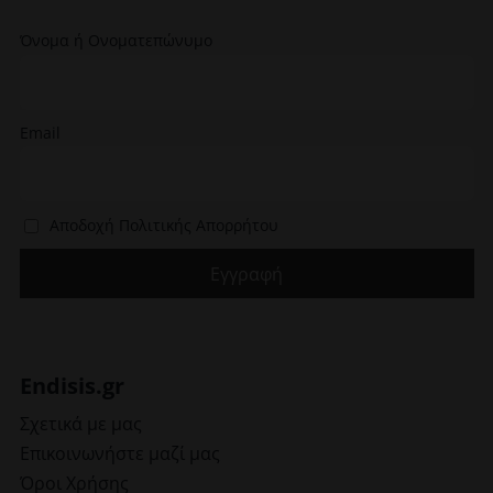
μπορούν
να
Όνομα ή Ονοματεπώνυμο
επιλεγούν
στη
σελίδα
του
Email
προϊόντος
Αποδοχή Πολιτικής Απορρήτου
Endisis.gr
Σχετικά με μας
Επικοινωνήστε μαζί μας
Όροι Χρήσης