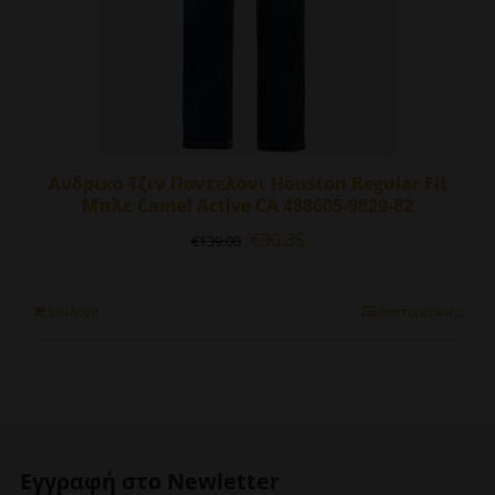
προϊόντος
Ανδρικό Τζιν Παντελόνι Houston Regular Fit
Μπλε Camel Active CA 488605-9829-82
Original
Η
€
90.35
€
139.00
price
τρέχουσα
was:
τιμή
€139.00.
είναι:
Αυτό
Επιλογή
Λεπτομέρειες
€90.35.
το
προϊόν
έχει
πολλαπλές
παραλλαγές.
Οι
Εγγραφή στο Newletter
επιλογές