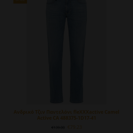
παραλλαγές.
Οι
επιλογές
μπορούν
να
επιλεγούν
στη
σελίδα
του
προϊόντος
Ανδρικό Τζιν Παντελόνι fleXXXactive Camel
Active CA 488375-1D17-41
Original
Η
€
79.23
€
139.00