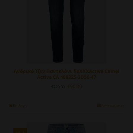
Ανδρικό Τζιν Παντελόνι fleXXXactive Camel
Active CA 488325-2D56-47
Original
Η
€
90.30
€
129.00
price
τρέχουσα
was:
τιμή
€129.00.
είναι:
Αυτό
Επιλογή
Λεπτομέρειες
€90.30.
το
προϊόν
έχει
πολλαπλές
SALE