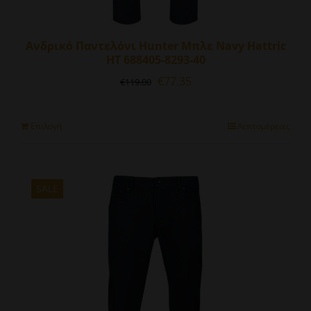
Ανδρικό Παντελόνι Hunter Μπλε Navy Hattric
HT 688405-8293-40
Original
Η
€
77.35
€
119.00
price
τρέχουσα
was:
τιμή
€119.00.
είναι:
Αυτό
Επιλογή
Λεπτομέρειες
€77.35.
το
προϊόν
έχει
πολλαπλές
SALE
παραλλαγές.
Οι
επιλογές
μπορούν
να
επιλεγούν
στη
σελίδα