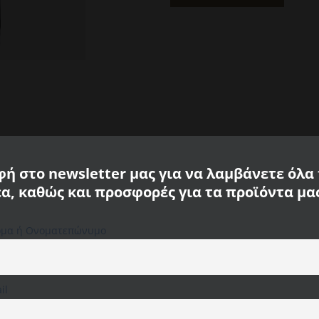
Μπλε
Σκούρο
Camel
Active
CA
488425-
3F44-
47
ποσότητα
ή στο newsletter μας για να λαμβάνετε όλα
tive
έα, καθώς και προσφορές για τα προϊόντα μα
μα ή Ονοματεπώνυμο
Χρησιμοποιούμε cookies στον ιστότοπό μας για να σας
προσφέρουμε την πιο σχετική εμπειρία,
απομνημονεύοντας τις προτιμήσεις σας και
επαναλαμβανόμενες επισκέψεις. Κάνοντας κλικ στο
"Αποδοχή όλων", συναινείτε στη χρήση ΟΛΩΝ των
il
cookies. Ωστόσο, μπορείτε να επισκεφτείτε τις "Ρυθμίσεις
ελαστάνη
cookie" για να παράσχετε μια ελεγχόμενη συγκατάθεση.