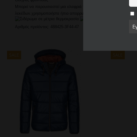
Μπορεί να παρουσιαστεί μια ελαφριά τριβή στο χρώμα αυτού του αν
λεκέδων.χρησιμοποιήστε ήπιο απορρυπαντικό. Μην κρεμάτε στο άμ
Αριθμός προϊόντος: 488425-3F44-47
SALE
SALE