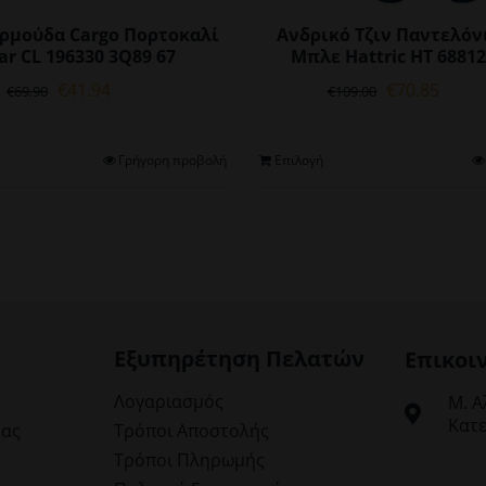
ρμούδα Cargo Πορτοκαλί
Ανδρικό Τζιν Παντελόν
r CL 196330 3Q89 67
Μπλε Hattric HT 68812
Original
Η
Original
Η
€
41.94
€
70.85
€
69.90
€
109.00
price
τρέχουσα
price
τρέχ
was:
τιμή
was:
τιμή
€69.90.
είναι:
€109.00.
είναι:
Αυτό
Αυ
Γρήγορη προβολή
Επιλογή
€41.94.
€70.8
το
το
προϊόν
πρ
έχει
έχε
πολλαπλές
πο
παραλλαγές.
πα
Οι
Οι
επιλογές
επι
μπορούν
μπ
Εξυπηρέτηση Πελατών
Επικοι
να
να
επιλεγούν
επ
Λογαριασμός
Μ. Α
στη
στ
Κατε
μας
Τρόποι Αποστολής
σελίδα
σε
Τρόποι Πληρωμής
του
το