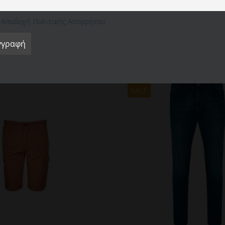
τικειμένου. Προσοχή: Μπορεί να λερώσει άλλα ρούχα ή αντικείμενα. πλύνετ
Ρυθμίσεις Cookie
Αποδοχή όλων
Απόρριψη όλων
Αποδοχή Πολιτικής Απορρήτου
εσο ηλιακό φως.
SALE