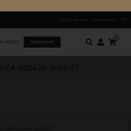
ΣΧΕΤΙΚΆ ΜΕ ΜΑΣ
ΕΠΙΚΟΙΝΩΝΊΑ
0
K HOUSE
ΠΡΟΣΦΟΡΕΣ
Knirps
REDGREEN
e CA 488425-3F44-47
αραγγελίες άνω των 50€!