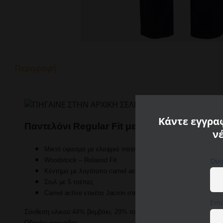
Περιγραφή
Κάντε εγγραφ
Παντελόνι Regular Fit με 5 τσέπες Camel Ac
ν
Μικτό ύφασμα με ελαφριά minimal δομή
Όνο
Woodstock – Relaxed Fit
Κέντημα με λογότυπο camel active στην πίσω τσέπη
Στυλ με 5 τσέπες
Camel active ετικέτα Jacron στη ζώνη της μέσης
Ema
Σύνθεση υλικού:44% βαμβάκι, 29% πολυεστέρας, 24% lyocell, 3% 
Οδηγίες φροντίδας