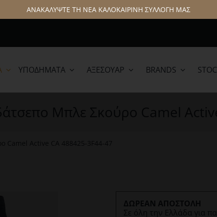
ΑΝΑΚΑΛΥΨΤΕ ΤΗ ΝΕΑ ΚΑΛΟΚΑΙΡΙΝΗ ΣΥΛΛΟΓΗ ΜΑΣ
Α
ΥΠΟΔΉΜΑΤΑ
ΑΞΕΣΟΥΆΡ
BRANDS
STOC
lamar
Hattric
5άτσεπο Μπλε Σκούρο Camel Activ
ο Camel Active CA 488425-3F44-47
ΔΩΡΕΑΝ ΑΠΟΣΤΟΛΗ
Σε όλη την Ελλάδα για π