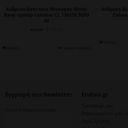
Ανδρικό Καπιτονέ Μπουφάν Μπλε
Ανδρική Βε
Navy ripstop Calamar CL 130310 2Q53
Calama
43
Original
Η
€
114.50
€
229.00
price
τρέχουσα
was:
τιμή
Επιλογή
€229.00.
είναι:
Αυτό
Επιλογή
Γρήγορη προβολή
€114.50.
το
προϊόν
έχει
πολλαπλές
παραλλαγές.
Οι
επιλογές
Εγγραφή στο Newletter
Endisis.gr
μπορούν
να
Σχετικά με μας
Όνομα ή Ονοματεπώνυμο
επιλεγούν
Επικοινωνήστε μαζί 
στη
Όροι Χρήσης
σελίδα