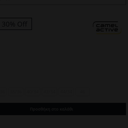
30% Off
/36
38/36
40/34
42/34
44/34
46
Προσθήκη στο καλάθι