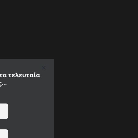
 τα τελευταία
ς…