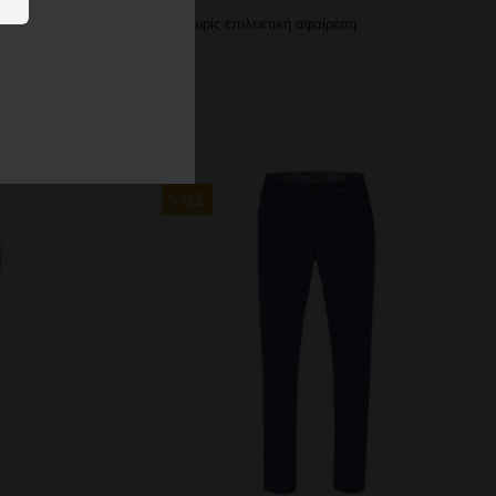
ε χωριστά. πλύνε μέσα έξω. Χωρίς επιλεκτική αφαίρεση
SALE